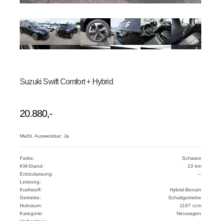
Suzuki Swift Comfort + Hybrid
20.880,-
MwSt. Ausweisbar: Ja
Farbe:
Schwarz
KM-Stand:
10 km
Erstzulassung:
–
Leistung:
Kraftstoff:
Hybrid-Benzin
Getriebe:
Schaltgetriebe
Hubraum:
1197 ccm
Kategorie:
Neuwagen