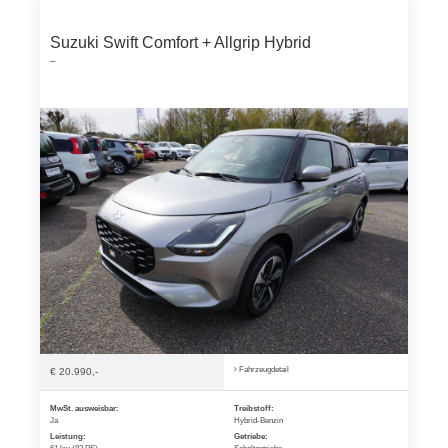
Suzuki Swift Comfort + Allgrip Hybrid
–
Fahrzeugdetail
€ 20.990,-
MwSt. ausweisbar:
Treibstoff:
Ja
Hybrid-Benzin
Leistung:
Getriebe: