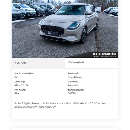
Fahrzeugdetail
€ 20.990,-
MwSt. ausweisbar:
Treibstoff:
Ja
Hybrid-Benzin
Leistung:
Getriebe:
61 kw (83 PS)
Automatik
KM-Stand:
Erstzulassung:
5 km
04/2026
1
1
Kraftstoff: Hybrid-Benzin*
– Kraftstoffverbrauch kombiniert: 4,70 l/100km*
– CO2-Emissionen
1
1
kombiniert: 106 g/km*
– CO2-Klasse: C*