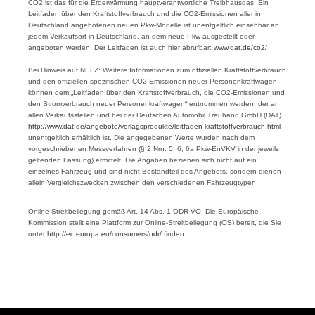
CO2 ist das für die Erderwärmung hauptverantwortliche Treibhausgas. Ein
Leitfaden über den Kraftstoffverbrauch und die CO2-Emissionen aller in
Deutschland angebotenen neuen Pkw-Modelle ist unentgeltlich einsehbar an
jedem Verkaufsort in Deutschland, an dem neue Pkw ausgestellt oder
angeboten werden. Der Leitfaden ist auch hier abrufbar:
www.dat.de/co2/
Bei Hinweis auf NEFZ: Weitere Informationen zum offiziellen Kraftstoffverbrauch
und den offiziellen spezifischen CO2-Emissionen neuer Personenkraftwagen
können dem „Leitfaden über den Kraftstoffverbrauch, die CO2-Emissionen und
den Stromverbrauch neuer Personenkraftwagen“ entnommen werden, der an
allen Verkaufsstellen und bei der Deutschen Automobil Treuhand GmbH (DAT)
http://www.dat.de/angebote/verlagsprodukte/leitfaden-kraftstoffverbrauch.html
unentgeltlich erhältlich ist. Die angegebenen Werte wurden nach dem
vorgeschriebenen Messverfahren (§ 2 Nrn. 5, 6, 6a Pkw-EnVKV in der jeweils
geltenden Fassung) ermittelt. Die Angaben beziehen sich nicht auf ein
einzelnes Fahrzeug und sind nicht Bestandteil des Angebots, sondern dienen
allein Vergleichszwecken zwischen den verschiedenen Fahrzeugtypen.
Online-Streitbeilegung gemäß Art. 14 Abs. 1 ODR-VO: Die Europäische
Kommission stellt eine Plattform zur Online-Streitbeilegung (OS) bereit, die Sie
unter
http://ec.europa.eu/consumers/odr/
finden.