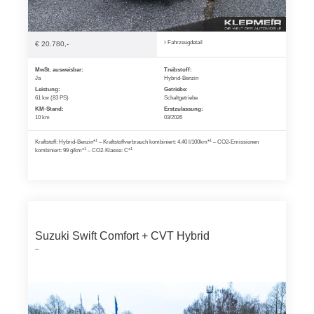
Fahrzeugdetail
€ 20.780,-
MwSt. ausweisbar:
Treibstoff:
Ja
Hybrid-Benzin
Leistung:
Getriebe:
61 kw (83 PS)
Schaltgetriebe
KM-Stand:
Erstzulassung:
10 km
03/2026
1
1
Kraftstoff: Hybrid-Benzin*
– Kraftstoffverbrauch kombiniert: 4,40 l/100km*
– CO2-Emissionen
1
1
kombiniert: 99 g/km*
– CO2-Klasse: C*
Suzuki Swift Comfort + CVT Hybrid
–