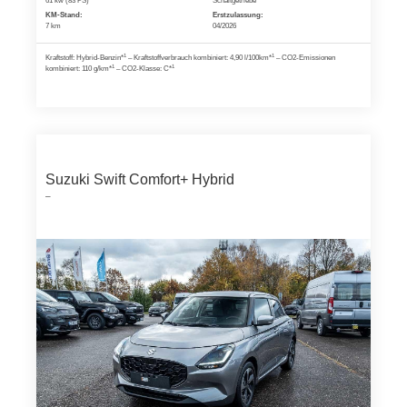
61 kw (83 PS)
Schaltgetriebe
KM-Stand:
Erstzulassung:
7 km
04/2026
1
1
Kraftstoff: Hybrid-Benzin*
– Kraftstoffverbrauch kombiniert: 4,90 l/100km*
– CO2-Emissionen
1
1
kombiniert: 110 g/km*
– CO2-Klasse: C*
Suzuki Swift Comfort+ Hybrid
–