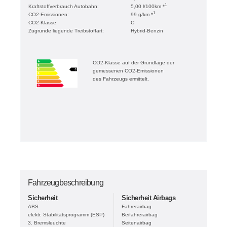
1
Kraftstoffverbrauch Autobahn:
5,00 l/100km *
1
CO2-Emissionen:
99 g/km *
CO2-Klasse:
C
Zugrunde liegende Treibstoffart:
Hybrid-Benzin
CO2-Klasse auf der Grundlage der
gemessenen CO2-Emissionen
des Fahrzeugs ermittelt.
Fahrzeugbeschreibung
Sicherheit
Sicherheit Airbags
ABS
Fahrerairbag
elektr. Stabilitätsprogramm (ESP)
Beifahrerairbag
3. Bremsleuchte
Seitenairbag