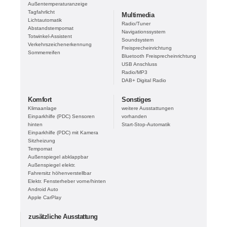
Außentemperaturanzeige
Tagfahrlicht
Multimedia
Lichtautomatik
Radio/Tuner
Abstandstempomat
Navigationssystem
Totwinkel-Assistent
Soundsystem
Verkehrszeichenerkennung
Freisprecheinrichtung
Sommerreifen
Bluetooth Freisprecheinrichtung
USB Anschluss
Radio/MP3
DAB+ Digital Radio
Komfort
Sonstiges
Klimaanlage
weitere Ausstattungen
Einparkhilfe (PDC) Sensoren
vorhanden
hinten
Start-Stop-Automatik
Einparkhilfe (PDC) mit Kamera
Sitzheizung
Tempomat
Außenspiegel abklappbar
Außenspiegel elektr.
Fahrersitz höhenverstellbar
Elektr. Fensterheber vorne/hinten
Android Auto
Apple CarPlay
zusätzliche Ausstattung