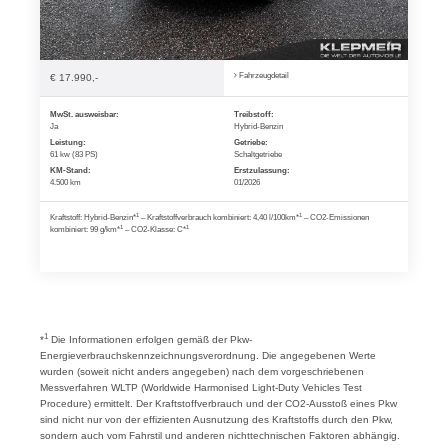
Fahrzeugdetail
€ 17.990,-
MwSt. ausweisbar:
Treibstoff:
Ja
Hybrid-Benzin
Leistung:
Getriebe:
61 kw (83 PS)
Schaltgetriebe
KM-Stand:
Erstzulassung:
4.500 km
01/2026
1
1
Kraftstoff: Hybrid-Benzin*
– Kraftstoffverbrauch kombiniert: 4,40 l/100km*
– CO2-Emissionen
1
1
kombiniert: 99 g/km*
– CO2-Klasse: C*
1
*
Die Informationen erfolgen gemäß der Pkw-
Energieverbrauchskennzeichnungsverordnung. Die angegebenen Werte
wurden (soweit nicht anders angegeben) nach dem vorgeschriebenen
Messverfahren WLTP (Worldwide Harmonised Light-Duty Vehicles Test
Procedure) ermittelt. Der Kraftstoffverbrauch und der CO2-Ausstoß eines Pkw
sind nicht nur von der effizienten Ausnutzung des Kraftstoffs durch den Pkw,
sondern auch vom Fahrstil und anderen nichttechnischen Faktoren abhängig.