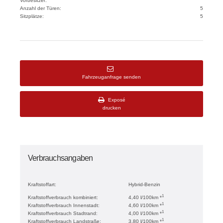
Vorbesitzer:
Anzahl der Türen:
5
Sitzplätze:
5
Fahrzeuganfrage senden
Exposé
drucken
Verbrauchsangaben
Kraftstoffart:
Hybrid-Benzin
1
Kraftstoffverbrauch kombiniert:
4,40 l/100km *
1
Kraftstoffverbrauch Innenstadt:
4,60 l/100km *
1
Kraftstoffverbrauch Stadtrand:
4,00 l/100km *
1
Kraftstoffverbrauch Landstraße:
3,80 l/100km *