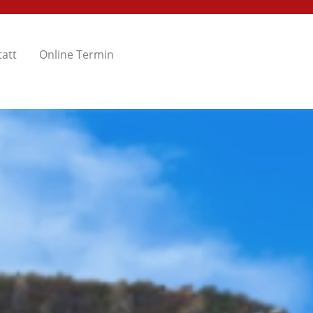
att
Online Termin