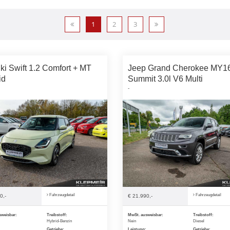
1
2
3
ki Swift 1.2 Comfort + MT
Jeep Grand Cherokee MY1
id
Summit 3.0l V6 Multi
-
Fahrzeugdetail
Fahrzeugdetail
0,-
€ 21.990,-
sweisbar:
Treibstoff:
MwSt. ausweisbar:
Treibstoff:
Hybrid-Benzin
Nein
Diesel
Getriebe:
Leistung:
Getriebe: