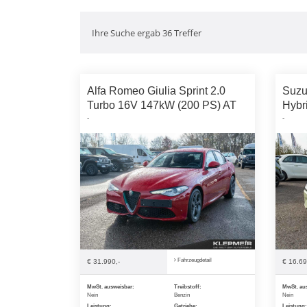
Ihre Suche ergab 36 Treffer
Alfa Romeo Giulia Sprint 2.0
Suzu
Turbo 16V 147kW (200 PS) AT
Hybr
-
-
Fahrzeugdetail
€ 31.990,-
€ 16.69
MwSt. ausweisbar:
Treibstoff:
MwSt. au
Nein
Benzin
Nein
Leistung:
Getriebe:
Leistung: