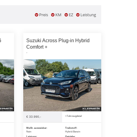
Preis
KM
EZ
Leistung
6
Suzuki Across Plug-in Hybrid
Comfort +
-
Fahrzeugdetail
€ 33.990,-
MwSt. ausweisbar:
Treibstoff:
Nein
Hybrid-Benzin
Leistung:
Getriebe: