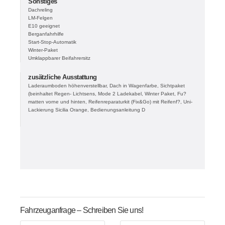
Sonstiges
Dachreling
LM-Felgen
E10 geeignet
Berganfahrhilfe
Start-Stop-Automatik
Winter-Paket
Umklappbarer Beifahrersitz
zusätzliche Ausstattung
Laderaumboden höhenverstellbar, Dach in Wagenfarbe, Sichtpaket
(beinhaltet Regen- Lichtsens, Mode 2 Ladekabel, Winter Paket, Fu?
matten vorne und hinten, Reifenreparaturkit (Fix&Go) mit Reifenf?, Uni-
Lackierung Sicilia Orange, Bedienungsanleitung D
Fahrzeuganfrage – Schreiben Sie uns!