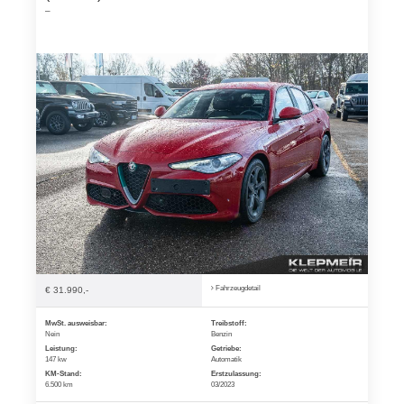
–
Fahrzeugdetail
€ 31.990,-
MwSt. ausweisbar:
Treibstoff:
Nein
Benzin
Leistung:
Getriebe:
147 kw
Automatik
KM-Stand:
Erstzulassung:
6.500 km
03/2023