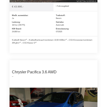
Fahrzeugdetail
€ 43.990,-
MwSt. ausweisbar:
Treibstoff:
Ja
Benzin
Leistung:
Getriebe:
110 kw (150 PS)
Automatik
KM-Stand:
Erstzulassung:
24.800 km
07/2025
1
1
Kraftstoff: Benzin*
– Kraftstoffverbrauch kombiniert: 10,50 l/100km*
– CO2-Emissionen kombiniert:
1
1
209 g/km*
– CO2-Klasse: G*
Chrysler Pacifica 3.6 AWD
–