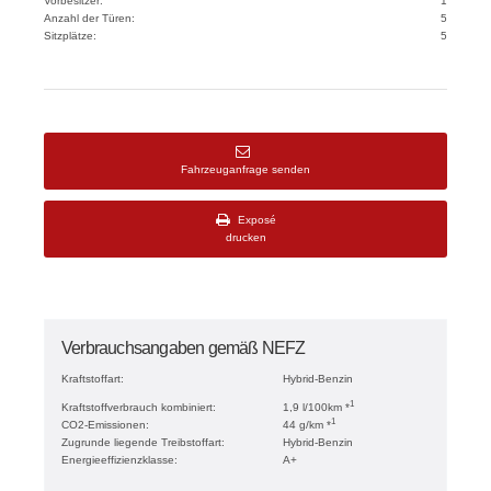
Vorbesitzer:
1
Anzahl der Türen:
5
Sitzplätze:
5
Fahrzeuganfrage senden
Exposé
drucken
Verbrauchsangaben gemäß NEFZ
Kraftstoffart:
Hybrid-Benzin
1
Kraftstoffverbrauch kombiniert:
1,9 l/100km *
1
CO2-Emissionen:
44 g/km *
Zugrunde liegende Treibstoffart:
Hybrid-Benzin
Energieeffizienzklasse:
A+