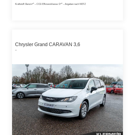
1
1
Kraftstoff: Benzin*
– CO2-Effizienzklasse: D*
– Angaben nach NEFZ
Chrysler Grand CARAVAN 3,6
–