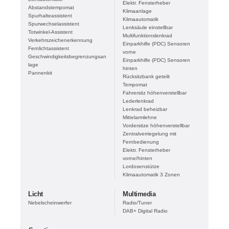
Elektr. Fensterheber
Abstandstempomat
Klimaanlage
Spurhalteassistent
Klimaautomatik
Spurwechselassistent
Lenksäule einstellbar
Totwinkel-Assistent
Multifunktionslenkrad
Verkehrszeichenerkennung
Einparkhilfe (PDC) Sensoren
Fernlichtassistent
vorne
Geschwindigkeitsbegrenzungsan
Einparkhilfe (PDC) Sensoren
lage
hinten
Pannenkit
Rücksitzbank geteilt
Tempomat
Fahrersitz höhenverstellbar
Lederlenkrad
Lenkrad beheizbar
Mittelarmlehne
Vordersitze höhenverstellbar
Zentralverriegelung mit
Fernbedienung
Elektr. Fensterheber
vorne/hinten
Lordosenstütze
Klimaautomatik 3 Zonen
Licht
Multimedia
Nebelscheinwerfer
Radio/Tuner
DAB+ Digital Radio