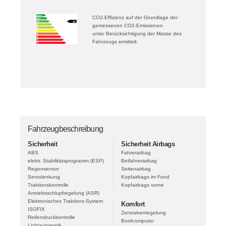
CO2-Effizienz auf der Grundlage der
gemessenen CO2-Emissionen
unter Berücksichtigung der Masse des
Fahrzeugs ermittelt.
Fahrzeugbeschreibung
Sicherheit
Sicherheit Airbags
ABS
Fahrerairbag
elektr. Stabilitätsprogramm (ESP)
Beifahrerairbag
Regensensor
Seitenairbag
Servolenkung
Kopfairbags im Fond
Traktionskontrolle
Kopfairbags vorne
Antriebsschlupfregelung (ASR)
Elektronisches Traktions-System
Komfort
ISOFIX
Zentralverriegelung
Reifendruckkontrolle
Bordcomputer
Lichtautomatik