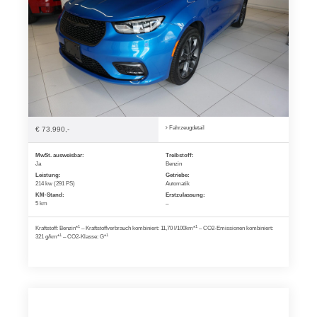
Fahrzeugdetail
€ 73.990,-
MwSt. ausweisbar:
Treibstoff:
Ja
Benzin
Leistung:
Getriebe:
214 kw (291 PS)
Automatik
KM-Stand:
Erstzulassung:
5 km
–
1
1
Kraftstoff: Benzin*
– Kraftstoffverbrauch kombiniert: 11,70 l/100km*
– CO2-Emissionen kombiniert:
1
1
321 g/km*
– CO2-Klasse: G*