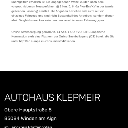
unentgeltlich erhältlich ist. Die angegebenen Werte wurden nach dem
vorgeschriebenen Messverfahren (§ 2 Nrn. 5, 6, 6a Pkw-EnVKV in der jeweils
geltenden Fassung) ermittelt. Die Angaben beziehen sich nicht auf ein
einzelnes Fahrzeug und sind nicht Bestandteil des Angebots, sondern dienen
allein Vergleichszwecken zwischen den verschiedenen Fahrzeugtypen.
Online-Streitbeilegung gemäß Art. 14 Abs. 1 ODR-VO: Die Europäische
Kommission stellt eine Plattform zur Online-Streitbeilegung (OS) bereit, die Sie
unter
http://ec.europa.eu/consumers/odr/
finden.
AUTOHAUS KLEPMEIR
Obere Hauptstraße 8
85084 Winden am Aign
im Landkreis Pfaffenhofen