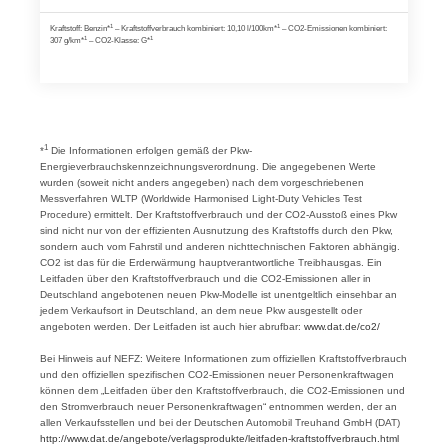
1
1
Kraftstoff: Benzin*
– Kraftstoffverbrauch kombiniert: 10,10 l/100km*
– CO2-Emissionen kombiniert:
1
1
307 g/km*
– CO2-Klasse: G*
1
*
Die Informationen erfolgen gemäß der Pkw-
Energieverbrauchskennzeichnungsverordnung. Die angegebenen Werte
wurden (soweit nicht anders angegeben) nach dem vorgeschriebenen
Messverfahren WLTP (Worldwide Harmonised Light-Duty Vehicles Test
Procedure) ermittelt. Der Kraftstoffverbrauch und der CO2-Ausstoß eines Pkw
sind nicht nur von der effizienten Ausnutzung des Kraftstoffs durch den Pkw,
sondern auch vom Fahrstil und anderen nichttechnischen Faktoren abhängig.
CO2 ist das für die Erderwärmung hauptverantwortliche Treibhausgas. Ein
Leitfaden über den Kraftstoffverbrauch und die CO2-Emissionen aller in
Deutschland angebotenen neuen Pkw-Modelle ist unentgeltlich einsehbar an
jedem Verkaufsort in Deutschland, an dem neue Pkw ausgestellt oder
angeboten werden. Der Leitfaden ist auch hier abrufbar:
www.dat.de/co2/
Bei Hinweis auf NEFZ: Weitere Informationen zum offiziellen Kraftstoffverbrauch
und den offiziellen spezifischen CO2-Emissionen neuer Personenkraftwagen
können dem „Leitfaden über den Kraftstoffverbrauch, die CO2-Emissionen und
den Stromverbrauch neuer Personenkraftwagen“ entnommen werden, der an
allen Verkaufsstellen und bei der Deutschen Automobil Treuhand GmbH (DAT)
http://www.dat.de/angebote/verlagsprodukte/leitfaden-kraftstoffverbrauch.html