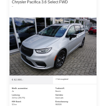
Chrysler Pacifica 3.6 Select FWD
–
Fahrzeugdetail
€ 62.990,-
MwSt. ausweisbar:
Treibstoff:
Ja
Benzin
Leistung:
Getriebe:
214 kw (291 PS)
Automatik
KM-Stand:
Erstzulassung:
52 km
08/2026