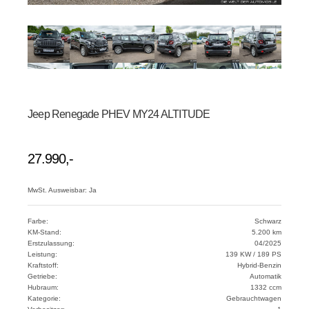
Jeep Renegade PHEV MY24 ALTITUDE
27.990,-
MwSt. Ausweisbar: Ja
Farbe:
Schwarz
KM-Stand:
5.200 km
Erstzulassung:
04/2025
Leistung:
139 KW / 189 PS
Kraftstoff:
Hybrid-Benzin
Getriebe:
Automatik
Hubraum:
1332 ccm
Kategorie:
Gebrauchtwagen