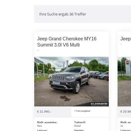
Ihre Suche ergab 36 Treffer
Jeep Grand Cherokee MY16
Jee
Summit 3.0l V6 Multi
-
-
Fahrzeugdetail
€ 21.990,-
€ 20.99
MwSt. ausweisbar:
Treibstoff:
MwSt. au
Nein
Diesel
Ja
Leistung:
Getriebe:
Leistung: