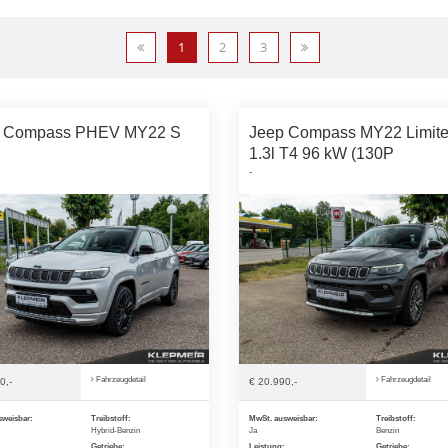
1
2
3
p Compass PHEV MY22 S
Jeep Compass MY22 Limit
1.3l T4 96 kW (130P
-
Fahrzeugdetail
Fahrzeugdetail
0,-
€ 20.990,-
sweisbar:
Treibstoff:
MwSt. ausweisbar:
Treibstoff:
Hybrid-Benzin
Ja
Benzin
Getriebe:
Leistung:
Getriebe: