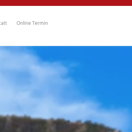
att
Online Termin