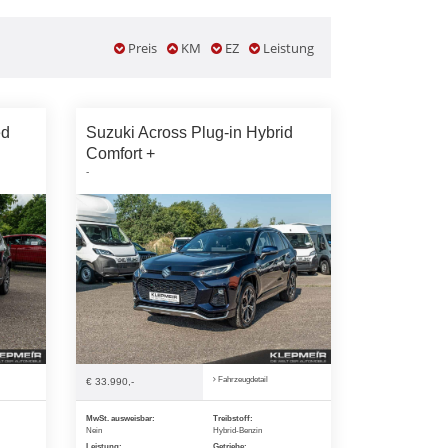
Preis
KM
EZ
Leistung
ed
Suzuki Across Plug-in Hybrid
Comfort +
-
Fahrzeugdetail
€ 33.990,-
MwSt. ausweisbar:
Treibstoff:
Nein
Hybrid-Benzin
Leistung:
Getriebe: